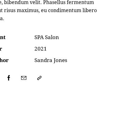
e, bibendum velit. Phasellus fermentum
ut risus maximus, eu condimentum libero
a.
ent
SPA Salon
r
2021
hor
Sandra Jones