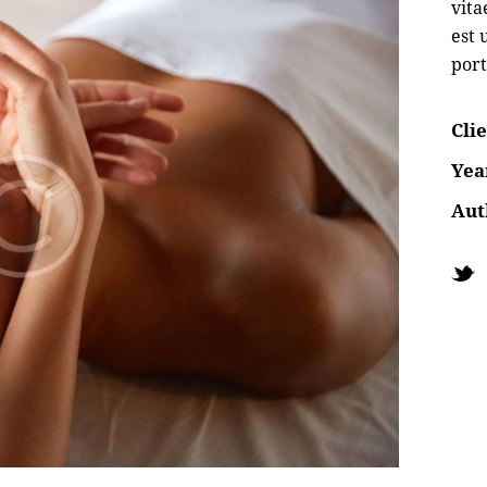
vita
est 
port
Cli
Yea
Aut