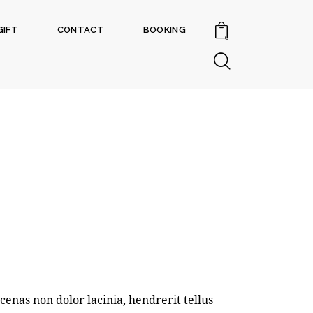
GIFT
CONTACT
BOOKING
0
G
enas non dolor lacinia, hendrerit tellus