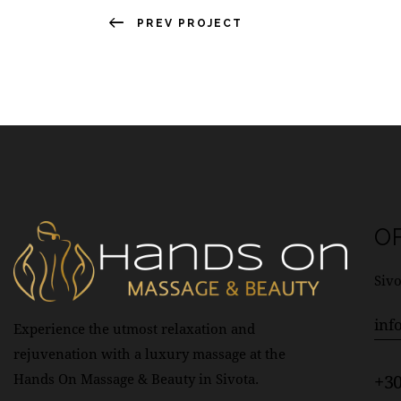
PREV PROJECT
O
Sivo
inf
Experience the utmost relaxation and
rejuvenation with a luxury massage at the
+30
Hands On Massage & Beauty in Sivota.