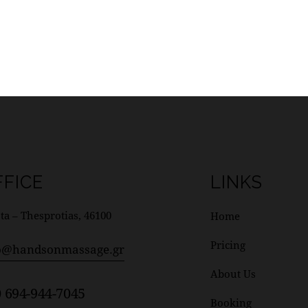
FFICE
LINKS
ta – Thesprotias, 46100
Home
Pricing
o@handsonmassage.gr
About Us
 694-944-7045
Booking