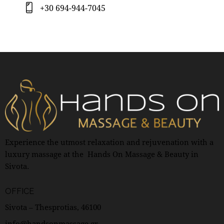
+30 694-944-7045
Experience the utmost relaxation and rejuvenation with a
luxury massage at the Hands On Massage & Beauty in
Sivota.
OFFICE
Sivota – Thesprotias, 46100
info@handsonmassage.gr