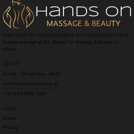
Experience the utmost relaxation and rejuvenation with a
luxury massage at the Hands On Massage & Beauty in
Sivota.
OFFICE
Sivota – Thesprotias, 46100
info@handsonmassage.gr
+30 694-944-7045
LINKS
Home
Pricing