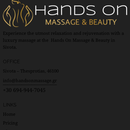
Experience the utmost relaxation and rejuvenation with a
luxury massage at the Hands On Massage & Beauty in
Sivota.
OFFICE
Sivota – Thesprotias, 46100
info@handsonmassage.gr
+30 694-944-7045
LINKS
Home
Pricing